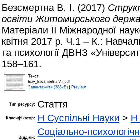
Безсмертна В. І.
(2017)
Структ
освіти Житомирського держав
Матеріали ІІ Міжнародної наук
квітня 2017 р. Ч.1 – К.: Навч
та психології ДВНЗ «Університ
158–161.
Текст
tezy_Bezsmertna V.I..pdf
Завантажити (388kB)
|
Preview
Стаття
Тип ресурсу:
H Суспільні Науки
>
H 
Класифікатор:
Соціально-психологіч
Відділи: