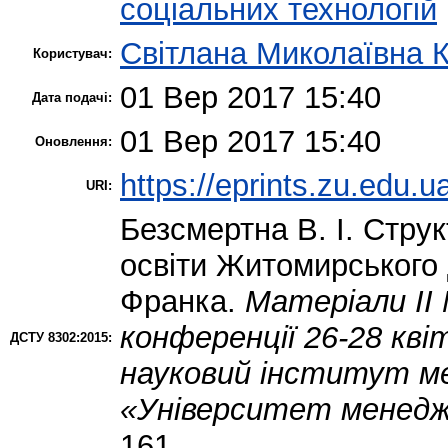
соціальних технологій
Світлана Миколаївна 
Користувач:
01 Вер 2017 15:40
Дата подачі:
01 Вер 2017 15:40
Оновлення:
https://eprints.zu.edu.u
URI:
Безсмертна В. І.
Струк
освіти Житомирського д
Франка.
Матеріали ІІ
конференції 26-28 квіт
ДСТУ 8302:2015:
науковий інститут м
«Університет менедж
161.