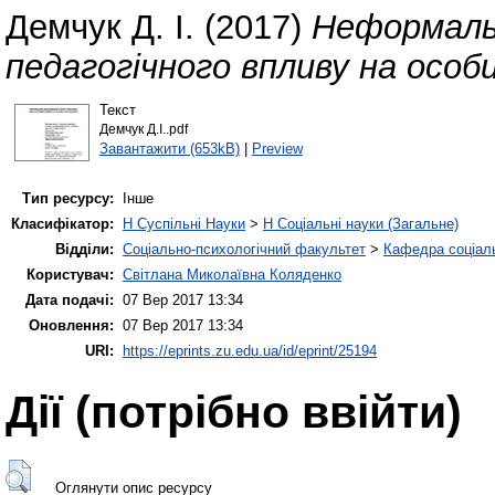
Демчук Д. І.
(2017)
Неформальн
педагогічного впливу на особ
Текст
Демчук Д.І..pdf
Завантажити (653kB)
|
Preview
Тип ресурсу:
Інше
Класифікатор:
H Суспільні Науки
>
H Соціальні науки (Загальне)
Відділи:
Соціально-психологічний факультет
>
Кафедра соціаль
Користувач:
Світлана Миколаївна Коляденко
Дата подачі:
07 Вер 2017 13:34
Оновлення:
07 Вер 2017 13:34
URI:
https://eprints.zu.edu.ua/id/eprint/25194
Дії ​​(потрібно ввійти)
Оглянути опис ресурсу