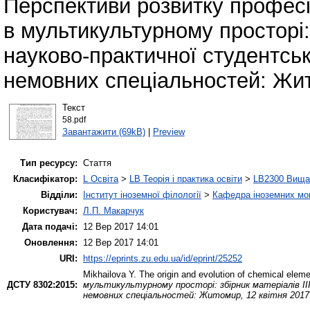
Перспективи розвитку професі
в мультикультурному просторі: 
науково-практичної студентськ
немовних спеціальностей: Жито
Текст
58.pdf
Завантажити (69kB)
|
Preview
Тип ресурсу:
Стаття
Класифікатор:
L Освіта
>
LB Теорія і практика освіти
>
LB2300 Вища 
Відділи:
Інститут іноземної філології
>
Кафедра іноземних мов 
Користувач:
Л.П. Макарчук
Дата подачі:
12 Вер 2017 14:01
Оновлення:
12 Вер 2017 14:01
URI:
https://eprints.zu.edu.ua/id/eprint/25252
Mikhailova Y.
The origin and evolution of chemical elem
ДСТУ 8302:2015:
мультикультурному просторі: збірник матеріалів ІІ
немовних спеціальностей: Житомир, 12 квітня 2017