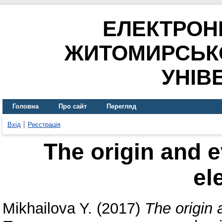
ЕЛЕКТРОН
ЖИТОМИРСЬК
УНІВ
Головна
Про сайт
Перегляд
Вхід
Реєстрація
The origin and e
el
Mikhailova Y.
(2017)
The origin 