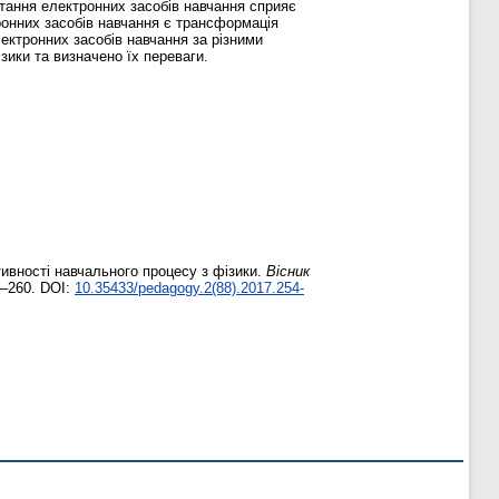
стання електронних засобів навчання сприяє
ронних засобів навчання є трансформація
ектронних засобів навчання за різними
ики та визначено їх переваги.
ивності навчального процесу з фізики.
Вісник
4–260. DOI:
10.35433/pedagogy.2(88).2017.254-