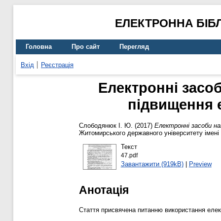
ЕЛЕКТРОННА БІБ
Головна
Про сайт
Перегляд
Вхід
Реєстрація
Електронні засоб
підвищення 
Слободянюк І. Ю.
(2017)
Електронні засоби на
Житомирського державного університету імені 
Текст
47.pdf
Завантажити (919kB)
|
Preview
Анотація
Стаття присвячена питанню використання елект