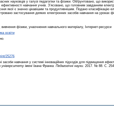
асних науковців у галузі педагогіки та фізики. Обґрунтовано, що викори
ю ефективності навчання учнів. З’ясовано, що головним завданням елект
єння якої є значно цікавішим та продуктивнішим. Подано класифікацію ел
ровано застосування деяких електронних засобів навчання на уроках фіз
, вивчення фізики, унаочнення навчального матеріалу, Інтернет-ресурси
ика освіти
но.
print/25276
і засоби навчання у системі інноваційних підходів для підвищення ефект
ніверситету імені Івана Франка. Педагогічні науки
. 2017. № 88. С. 25