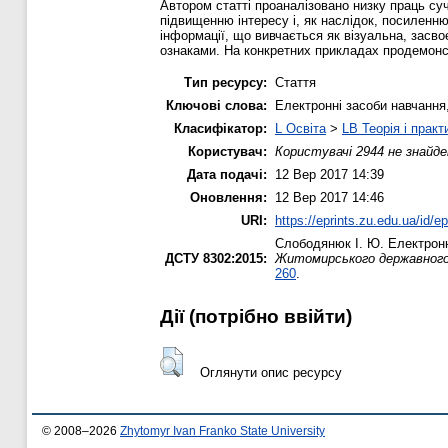
Автором статті проаналізовано низку праць суч
підвищенню інтересу і, як наслідок, посиленн
інформації, що вивчається як візуальна, засво
ознаками. На конкретних прикладах продемонст
Тип ресурсу:
Стаття
Ключові слова:
Електронні засоби навчання
Класифікатор:
L Освіта
>
LB Теорія і практ
Користувач:
Користувачі 2944 не знайде
Дата подачі:
12 Вер 2017 14:39
Оновлення:
12 Вер 2017 14:46
URI:
https://eprints.zu.edu.ua/id/e
Слободянюк І. Ю.
Електронн
ДСТУ 8302:2015:
Житомирського державного у
260
.
Дії ​​(потрібно ввійти)
Оглянути опис ресурсу
© 2008–2026
Zhytomyr Ivan Franko State University