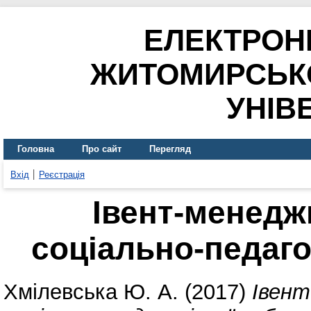
ЕЛЕКТРОН
ЖИТОМИРСЬК
УНІВ
Головна
Про сайт
Перегляд
Вхід
Реєстрація
Івент-менедж
соціально-педаго
Хмілевська Ю. А.
(2017)
Івент