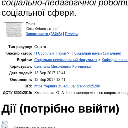
соціально-педагогічної роботи
соціальної сфери.
Текст
Юлія Хмілевська.pdf
Завантажити (284kB)
|
Preview
Тип ресурсу:
Стаття
Класифікатор:
H Суспільні Науки
>
H Соціальні науки (Загальне)
Відділи:
Соціально-психологічний факультет
>
Кафедра соціа
Користувач:
Світлана Миколаївна Коляденко
Дата подачі:
13 Вер 2017 12:41
Оновлення:
13 Вер 2017 12:41
URI:
https://eprints.zu.edu.ua/id/eprint/25290
ДСТУ 8302:2015:
Хмілевська Ю. А.
Івент-менеджмент як напрямок соці
Дії ​​(потрібно ввійти)