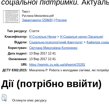
соціальної підтримки.
Актуаль
Текст
Руслана Михалкіна.pdf
Завантажити (258kB)
|
Preview
Тип ресурсу:
Стаття
Класифікатор:
H Суспільні Науки
>
H Соціальні науки (Загальне)
Відділи:
Соціально-психологічний факультет
>
Кафедра соціа
Користувач:
Світлана Миколаївна Коляденко
Дата подачі:
13 Вер 2017 12:41
Оновлення:
13 Вер 2017 12:41
URI:
https://eprints.zu.edu.ua/id/eprint/25291
ДСТУ 8302:2015:
Михалкіна Р.
Робота з молодими сім’ями, які потребу
Дії ​​(потрібно ввійти)
Оглянути опис ресурсу