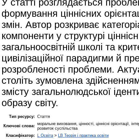
У статті розглядається пробле
формування ціннісних орієнтац
змін. Автор розкриває категор
компоненти у структурі ціннісн
загальноосвітній школі та крит
цивілізаційної парадигми й пр
розробленості проблеми. Актуа
століть зумовлена здійсненням
змісту загальнолюдської ідент
образу світу.
Тип ресурсу:
Стаття
моральне виховання, цінності, ціннісні орієнтації, інт
Ключові слова:
розвиток суспільства
Класифікатор:
L Освіта
>
LB Теорія і практика освіти