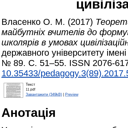
цивіліз
Власенко О. М.
(2017)
Теорет
майбутніх вчителів до формув
школярів в умовах цивілізаційн
державного університету імені 
№ 89. С. 51–55. ISSN 2076-617
10.35433/pedagogy.3(89).2017.
Текст
11.pdf
Завантажити (349kB)
|
Preview
Анотація