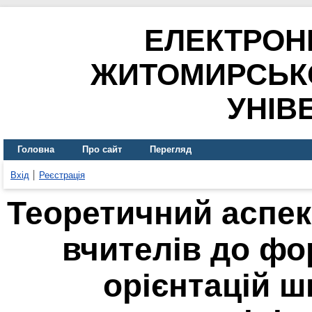
ЕЛЕКТРОН
ЖИТОМИРСЬК
УНІВ
Головна
Про сайт
Перегляд
Вхід
Реєстрація
Теоретичний аспек
вчителів до фо
орієнтацій ш