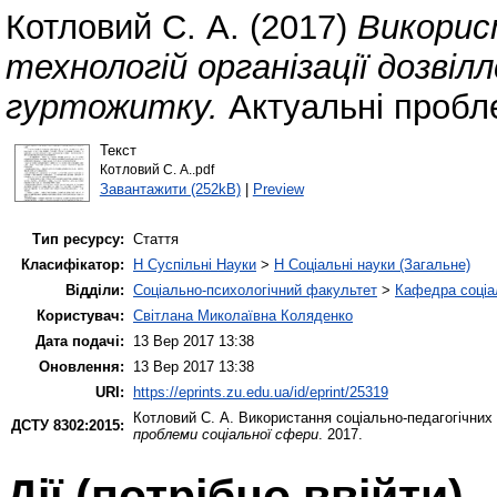
Котловий С. А.
(2017)
Викорис
технологій організації дозвіл
гуртожитку.
Актуальні пробл
Текст
Котловий С. А..pdf
Завантажити (252kB)
|
Preview
Тип ресурсу:
Стаття
Класифікатор:
H Суспільні Науки
>
H Соціальні науки (Загальне)
Відділи:
Соціально-психологічний факультет
>
Кафедра соціа
Користувач:
Світлана Миколаївна Коляденко
Дата подачі:
13 Вер 2017 13:38
Оновлення:
13 Вер 2017 13:38
URI:
https://eprints.zu.edu.ua/id/eprint/25319
Котловий С. А.
Використання соціально-педагогічних т
ДСТУ 8302:2015:
проблеми соціальної сфери
. 2017.
Дії ​​(потрібно ввійти)