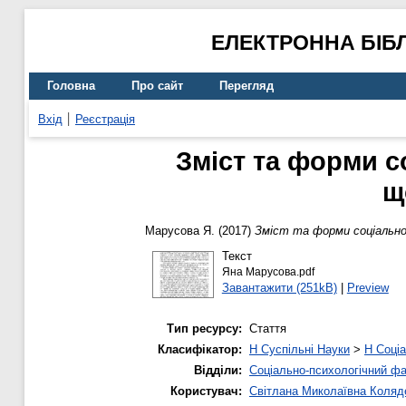
ЕЛЕКТРОННА БІБ
Головна
Про сайт
Перегляд
Вхід
Реєстрація
Зміст та форми с
щ
Марусова Я.
(2017)
Зміст та форми соціально
Текст
Яна Марусова.pdf
Завантажити (251kB)
|
Preview
Тип ресурсу:
Стаття
Класифікатор:
H Суспільні Науки
>
H Соціа
Відділи:
Соціально-психологічний ф
Користувач:
Світлана Миколаївна Коляд