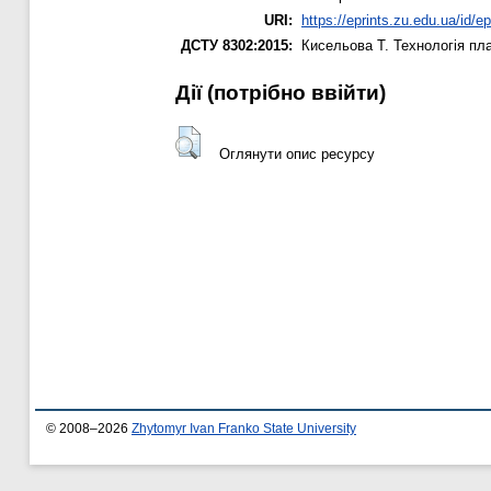
URI:
https://eprints.zu.edu.ua/id/e
ДСТУ 8302:2015:
Кисельова Т.
Технологія пла
Дії ​​(потрібно ввійти)
Оглянути опис ресурсу
© 2008–2026
Zhytomyr Ivan Franko State University