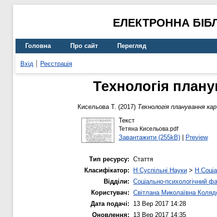
ЕЛЕКТРОННА БІБ
Головна
Про сайт
Перегляд
Вхід
Реєстрація
Технологія плану
Кисельова Т.
(2017)
Технологія планування кар
Текст
Тетяна Кисельова.pdf
Завантажити (255kB)
|
Preview
Тип ресурсу:
Стаття
Класифікатор:
H Суспільні Науки
>
H Соціа
Відділи:
Соціально-психологічний ф
Користувач:
Світлана Миколаївна Коляд
Дата подачі:
13 Вер 2017 14:28
Оновлення:
13 Вер 2017 14:35