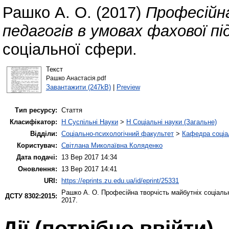
Рашко А. О.
(2017)
Професійна
педагогів в умовах фахової пі
соціальної сфери.
Текст
Рашко Анастасія.pdf
Завантажити (247kB)
|
Preview
Тип ресурсу:
Стаття
Класифікатор:
H Суспільні Науки
>
H Соціальні науки (Загальне)
Відділи:
Соціально-психологічний факультет
>
Кафедра соціа
Користувач:
Світлана Миколаївна Коляденко
Дата подачі:
13 Вер 2017 14:34
Оновлення:
13 Вер 2017 14:41
URI:
https://eprints.zu.edu.ua/id/eprint/25331
Рашко А. О.
Професійна творчість майбутніх соціальн
ДСТУ 8302:2015:
2017.
Дії ​​(потрібно ввійти)