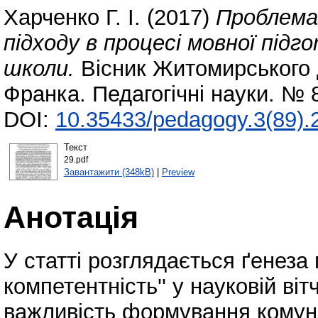
Харченко Г. І.
(2017)
Проблема
підходу в процесі мовної підг
школи.
Вісник Житомирського д
Франка. Педагогічні науки. № 
DOI:
10.35433/pedagogy.3(89).
Текст
29.pdf
Завантажити (348kB)
|
Preview
Анотація
У статті розглядається ґенеза 
компетентність'' у науковій віт
важливість формування комуні