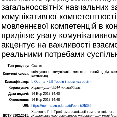
загальноосвітніх навчальних за
комунікативної компетентност
мовленнєвої компетенцій в кон
приділяє увагу комунікативном
акцентує на важливості взаємо
реальними потребами суспільн
Тип ресурсу:
Стаття
спілкування, комунікація, компетентнісний підхід, ко
Ключові слова:
компетенція
Класифікатор:
L Освіта
>
LB Теорія і практика освіти
Користувач:
Користувачі 2944 не знайдено.
Дата подачі:
14 Вер 2017 14:40
Оновлення:
14 Вер 2017 14:48
URI:
https://eprints.zu.edu.ua/id/eprint/25352
Харченко Г. І.
Проблема реалізації компетентнісного п
ДСТУ 8302:2015:
Житомирського державного університету імені Івана