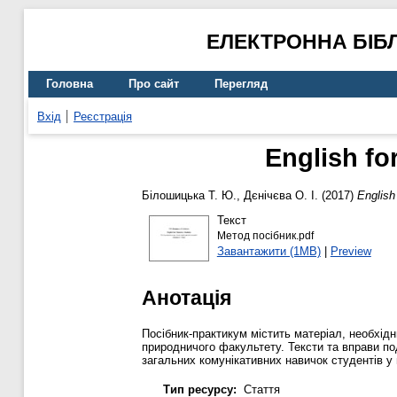
ЕЛЕКТРОННА БІБ
Головна
Про сайт
Перегляд
Вхід
Реєстрація
English f
Білошицька Т. Ю.
,
Дєнічєва О. І.
(2017)
English
Текст
Метод посібник.pdf
Завантажити (1MB)
|
Preview
Анотація
Посібник-практикум містить матеріал, необхідни
природничого факультету. Тексти та вправи по
загальних комунікативних навичок студентів у
Тип ресурсу:
Стаття