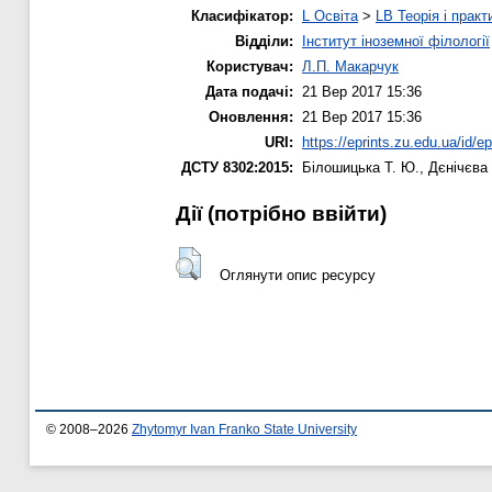
Класифікатор:
L Освіта
>
LB Теорія і практ
Відділи:
Інститут іноземної філології
Користувач:
Л.П. Макарчук
Дата подачі:
21 Вер 2017 15:36
Оновлення:
21 Вер 2017 15:36
URI:
https://eprints.zu.edu.ua/id/e
ДСТУ 8302:2015:
Білошицька Т. Ю.
,
Дєнічєва 
Дії ​​(потрібно ввійти)
Оглянути опис ресурсу
© 2008–2026
Zhytomyr Ivan Franko State University