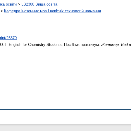
ика освіти
>
LB2300 Вища освіта
>
Кафедра іноземних мов і новітніх технологій навчання
print/25370
О. І.
English for Chemistry Students: Посібник-практикум.
Житомир: Вид-во