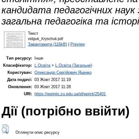
кандидата педагогічних наук 
загальна педагогіка та історі
Текст
vidguk_Kryschuk.pdf
Завантажити (116kB)
|
Preview
Тип ресурсу:
Інше
Класифікатор:
L Освіта
>
L Освіта (Загальне)
Користувач:
Олександр Сергійович Яценко
Дата подачі:
03 Жовт 2017 11:19
Оновлення:
03 Жовт 2017 11:28
URI:
https://eprints.zu.edu.ua/id/eprint/25401
Дії ​​(потрібно ввійти)
Оглянути опис ресурсу