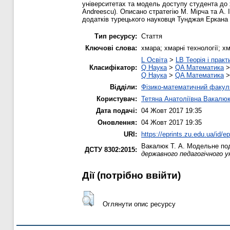
університетах та модель доступу студента до хм
Andreescu). Описано стратегію M. Мірча та А.
додатків турецького науковця Тунджая Еркана 
Тип ресурсу:
Стаття
Ключові слова:
хмара; хмарні технології; х
L Освіта
>
LB Теорія і практ
Класифікатор:
Q Наука
>
QA Математика
Q Наука
>
QA Математика
Відділи:
Фізико-математичний факул
Користувач:
Тетяна Анатоліївна Вакалю
Дата подачі:
04 Жовт 2017 19:35
Оновлення:
04 Жовт 2017 19:35
URI:
https://eprints.zu.edu.ua/id/e
Вакалюк Т. А.
Модельне пода
ДСТУ 8302:2015:
державного педагогічного у
Дії ​​(потрібно ввійти)
Оглянути опис ресурсу