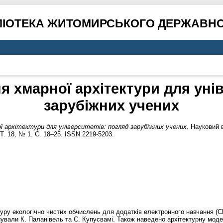
ЛІОТЕКА ЖИТОМИРСЬКОГО ДЕРЖАВНО
 хмарної архітектури для унів
зарубіжних учених
ї архітектури для університетів: погляд зарубіжних учених.
Науковий в
 Т. 18, № 1. С. 18–25. ISSN 2219-5203.
уру екологічно чистих обчислень для додатків електронного навчання (Clo
онували К. Паланівель та С. Купусвамі. Також наведено архітектурну мо