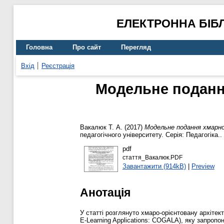
ЕЛЕКТРОННА БІБ
Головна
Про сайт
Перегляд
Вхід
Реєстрація
Модельне подання
Вакалюк Т. А.
(2017)
Модельне подання хмарно
педагогічного університету. Серія: Педагогіка..
pdf
стаття_Вакалюк.PDF
Завантажити (914kB)
|
Preview
Анотація
У статті розглянуто хмаро-орієнтовану архітект
E-Learning Applications: COGALA), яку запроп