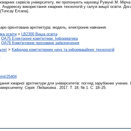
арних сервісів університету, які пропонують науковці Румунії M. Мірча (
 І. Андрееску використання хмарних технологій у галузі вищої освіти. Д
(Tuncay Ercana).
маро орієнтована архітектура; модель; електронне навчання.
ика освіти
>
LB2300 Вища освіта
>
QA75 Електронні комп'ютери. Інформатика
>
QA76 Комп'ютерне програмне забезпечення
ьтет
>
Кафедра комп’ютерних наук та інформаційних технологій
к
print/25404
ння хмарної архітектури для університетів: погляд зарубіжних учених.
ніверситету. Серія: Педагогіка.
. 2017. Т. 18, № 1. С. 18–25.