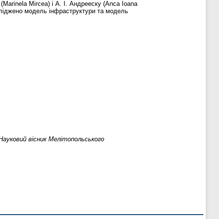
Marinela Mircea) і А. І. Андрееску (Anca Ioana
осліджено модель інфраструктури та модель
Науковий вісник Мелітопольського