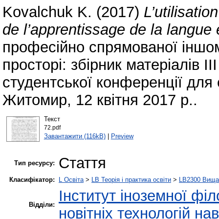
Kovalchuk K.
(2017)
L’utilisati
de l’apprentissage de la langue 
професійно спрямованої іншом
просторі: збірник матеріалів І
студентської конференції для 
Житомир, 12 квітня 2017 р..
Текст
72.pdf
Завантажити (116kB)
|
Preview
Стаття
Тип ресурсу:
Класифікатор:
L Освіта
>
LB Теорія і практика освіти
>
LB2300 Вища 
Інститут іноземної філ
Відділи:
новітніх технологій на