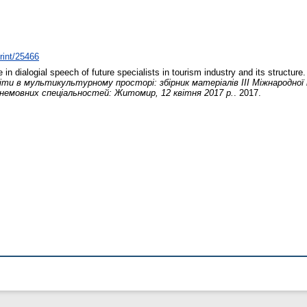
print/25466
n dialogial speech of future specialists in tourism industry and its structure
іти в мультикультурному просторі: збірник матеріалів ІІІ Міжнародної
 немовних спеціальностей: Житомир, 12 квітня 2017 р.
. 2017.