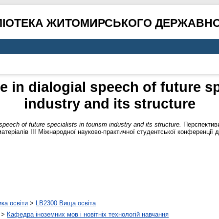
ЛІОТЕКА ЖИТОМИРСЬКОГО ДЕРЖАВНО
in dialogial speech of future sp
industry and its structure
peech of future specialists in tourism industry and its structure.
Перспективи
матеріалів ІІІ Міжнародної науково-практичної студентської конференції 
ика освіти
>
LB2300 Вища освіта
>
Кафедра іноземних мов і новітніх технологій навчання