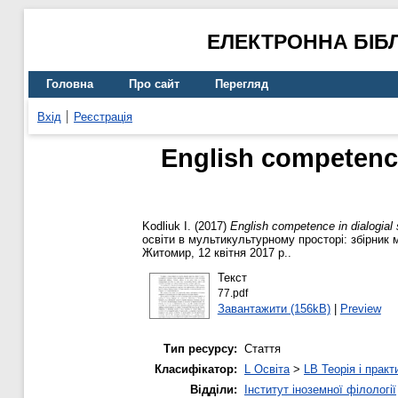
ЕЛЕКТРОННА БІБ
Головна
Про сайт
Перегляд
Вхід
Реєстрація
English competence 
Kodliuk I.
(2017)
English competence in dialogial s
освіти в мультикультурному просторі: збірник 
Житомир, 12 квітня 2017 р..
Текст
77.pdf
Завантажити (156kB)
|
Preview
Тип ресурсу:
Стаття
Класифікатор:
L Освіта
>
LB Теорія і практ
Відділи:
Інститут іноземної філології