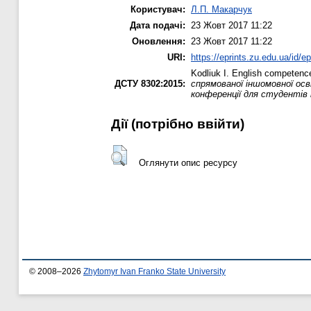
Користувач:
Л.П. Макарчук
Дата подачі:
23 Жовт 2017 11:22
Оновлення:
23 Жовт 2017 11:22
URI:
https://eprints.zu.edu.ua/id/e
Kodliuk I.
English competence i
ДСТУ 8302:2015:
спрямованої іншомовної осв
конференції для студентів
Дії ​​(потрібно ввійти)
Оглянути опис ресурсу
© 2008–2026
Zhytomyr Ivan Franko State University