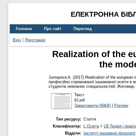
ЕЛЕКТРОННА БІБ
Головна
Про сайт
Перегляд
Вхід
Реєстрація
Realization of the
the mode
Jumayeva A.
(2017)
Realization of the european
професійно спрямованої іншомовної освіти в му
студентів немовних спеціальностей: Житомир, 1
Текст
82.pdf
Завантажити (69kB)
|
Preview
Тип ресурсу:
Стаття
Класифікатор:
L Освіта
>
LB Теорія і практ
Відділи:
Інститут іноземної філології