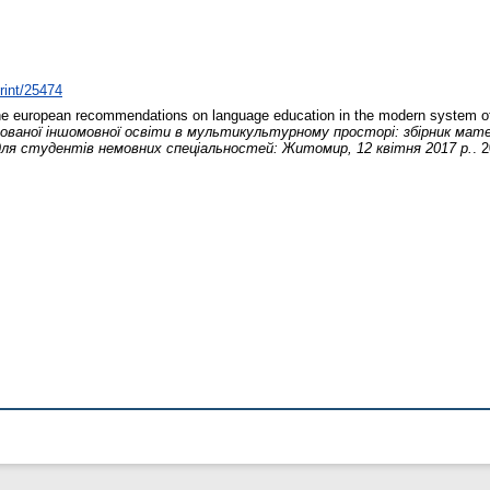
print/25474
the european recommendations on language education in the modern system of
ваної іншомовної освіти в мультикультурному просторі: збірник матері
для студентів немовних спеціальностей: Житомир, 12 квітня 2017 р.
. 