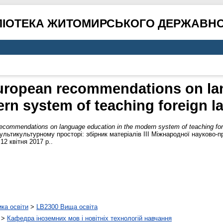
ЛІОТЕКА ЖИТОМИРСЬКОГО ДЕРЖАВНО
 european recommendations on la
rn system of teaching foreign 
 recommendations on language education in the modern system of teaching fo
льтикультурному просторі: збірник матеріалів ІІІ Міжнародної науково-п
2 квітня 2017 р..
ика освіти
>
LB2300 Вища освіта
>
Кафедра іноземних мов і новітніх технологій навчання