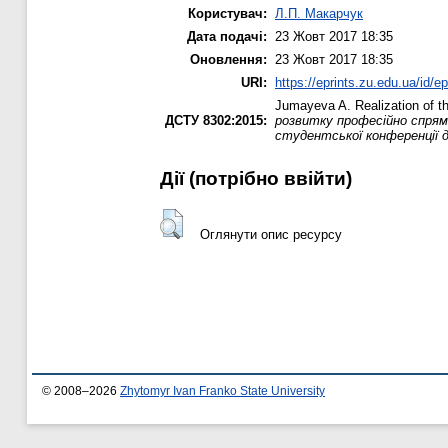
Користувач:
Л.П. Макарчук
Дата подачі:
23 Жовт 2017 18:35
Оновлення:
23 Жовт 2017 18:35
URI:
https://eprints.zu.edu.ua/id/e
Jumayeva A.
Realization of 
ДСТУ 8302:2015:
розвитку професійно спрямо
студентської конференції 
Дії ​​(потрібно ввійти)
Оглянути опис ресурсу
© 2008–2026
Zhytomyr Ivan Franko State University