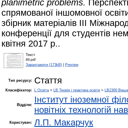
planimetric problems.
Перспекти
спрямованої іншомовної освіти
збірник матеріалів ІІІ Міжнаро
конференції для студентів не
квітня 2017 р..
Текст
89.pdf
Завантажити (173kB)
|
Preview
Стаття
Тип ресурсу:
Класифікатор:
L Освіта
>
LB Теорія і практика освіти
>
LB2300 Вища 
Інститут іноземної філ
Відділи:
новітніх технологій на
Л.П. Макарчук
Користувач: