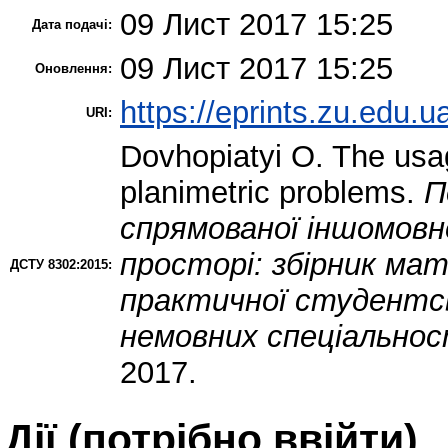
09 Лист 2017 15:25
Дата подачі:
09 Лист 2017 15:25
Оновлення:
https://eprints.zu.edu.u
URI:
Dovhopiatyi O.
The usag
planimetric problems.
П
спрямованої іншомовн
просторі: збірник мате
ДСТУ 8302:2015:
практичної студентсь
немовних спеціальнос
2017.
Дії ​​(потрібно ввійти)