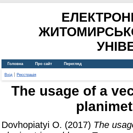
ЕЛЕКТРОН
ЖИТОМИРСЬК
УНІВ
Головна
Про сайт
Перегляд
Вхід
Реєстрація
The usage of a vec
planimet
Dovhopiatyi O.
(2017)
The usage