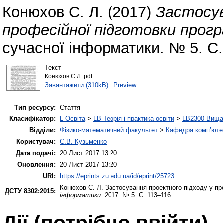
Конюхов С. Л.
(2017)
Застосув
професійної підготовки прогр
сучасної інформатики. № 5. С.
Текст
Конюхов С.Л..pdf
Завантажити (310kB)
|
Preview
Тип ресурсу:
Стаття
Класифікатор:
L Освіта
>
LB Теорія і практика освіти
>
LB2300 Вища 
Відділи:
Фізико-математичний факультет
>
Кафедра комп’ютер
Користувач:
С.В. Кузьменко
Дата подачі:
20 Лист 2017 13:20
Оновлення:
20 Лист 2017 13:20
URI:
https://eprints.zu.edu.ua/id/eprint/25723
Конюхов С. Л.
Застосування проектного підходу у про
ДСТУ 8302:2015:
інформатики
. 2017. № 5. С. 113–116.
Дії ​​(потрібно ввійти)