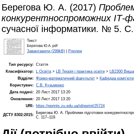
Берегова Ю. А.
(2017)
Проблем
конкурентноспроможних ІТ-фа
сучасної інформатики. № 5. С.
Текст
Берегова Ю.А..pdf
Завантажити (299kB)
|
Preview
Тип ресурсу:
Стаття
Класифікатор:
L Освіта
>
LB Теорія і практика освіти
>
LB2300 Вища 
Відділи:
Фізико-математичний факультет
>
Кафедра комп’ютер
Користувач:
С.В. Кузьменко
Дата подачі:
20 Лист 2017 13:20
Оновлення:
20 Лист 2017 13:20
URI:
https://eprints.zu.edu.ua/id/eprint/25724
Берегова Ю. А.
Проблеми підготовки конкурентноспр
ДСТУ 8302:2015:
С. 117–119.
Дії ​​(потрібно ввійти)