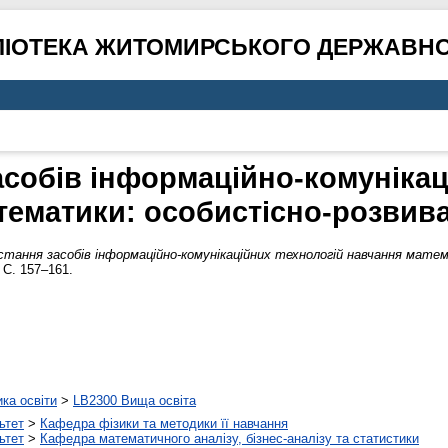
ЛІОТЕКА ЖИТОМИРСЬКОГО ДЕРЖАВНО
собів інформаційно-комунікац
тематики: особистісно-розвива
стання засобів інформаційно-комунікаційних технологій навчання матем
 С. 157–161.
ика освіти
>
LB2300 Вища освіта
ьтет
>
Кафедра фізики та методики її навчання
ьтет
>
Кафедра математичного аналізу, бізнес-аналізу та статистики