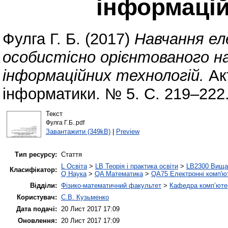
інформацій
Фулга Г. Б.
(2017)
Навчання ел
особистісно орієнтованого н
інформаційних технологій.
Акт
інформатики. № 5. С. 219–222
Текст
Фулга Г.Б..pdf
Завантажити (349kB)
|
Preview
Тип ресурсу:
Стаття
L Освіта
>
LB Теорія і практика освіти
>
LB2300 Вища 
Класифікатор:
Q Наука
>
QA Математика
>
QA75 Електронні комп'ю
Відділи:
Фізико-математичний факультет
>
Кафедра комп’ютер
Користувач:
С.В. Кузьменко
Дата подачі:
20 Лист 2017 17:09
Оновлення:
20 Лист 2017 17:09