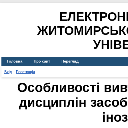
ЕЛЕКТРОН
ЖИТОМИРСЬК
УНІВ
Головна
Про сайт
Перегляд
Вхід
Реєстрація
Особливості ви
дисциплін засоб
іно