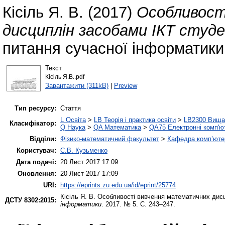
Кісіль Я. В.
(2017)
Особливост
дисциплін засобами ІКТ студ
питання сучасної інформатики
Текст
Кісіль Я.В..pdf
Завантажити (311kB)
|
Preview
Тип ресурсу:
Стаття
L Освіта
>
LB Теорія і практика освіти
>
LB2300 Вища 
Класифікатор:
Q Наука
>
QA Математика
>
QA75 Електронні комп'ю
Відділи:
Фізико-математичний факультет
>
Кафедра комп’ютер
Користувач:
С.В. Кузьменко
Дата подачі:
20 Лист 2017 17:09
Оновлення:
20 Лист 2017 17:09
URI:
https://eprints.zu.edu.ua/id/eprint/25774
Кісіль Я. В.
Особливості вивчення математичних дисц
ДСТУ 8302:2015:
інформатики
. 2017. № 5. С. 243–247.