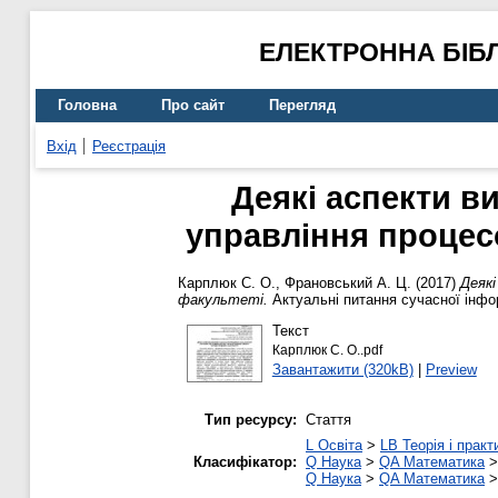
ЕЛЕКТРОННА БІБ
Головна
Про сайт
Перегляд
Вхід
Реєстрація
Деякі аспекти в
управління процес
Карплюк С. О.
,
Франовський А. Ц.
(2017)
Деяк
факультеті.
Актуальні питання сучасної інфо
Текст
Карплюк С. О..pdf
Завантажити (320kB)
|
Preview
Тип ресурсу:
Стаття
L Освіта
>
LB Теорія і практ
Класифікатор:
Q Наука
>
QA Математика
Q Наука
>
QA Математика