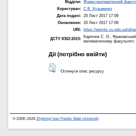
Відділи:
Фізико-математичний факул
Користувач:
С.В. Кузьменко
Дата подачі:
20 Лист 2017 17:09
Оновлення:
20 Лист 2017 17:09
URI:
https://eprints.zu.edu.ua/id/e
Карплюк С. О.
,
Франовський
ДСТУ 8302:2015:
математичному факультеті
Дії ​​(потрібно ввійти)
Оглянути опис ресурсу
© 2008–2026
Zhytomyr Ivan Franko State University