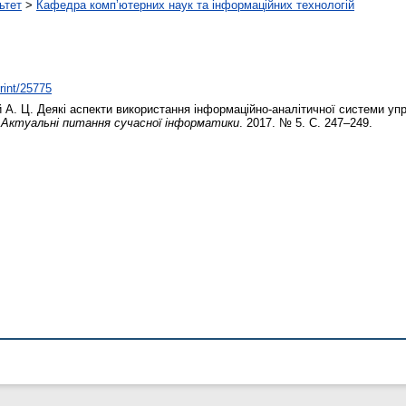
ьтет
>
Кафедра комп’ютерних наук та інформаційних технологій
print/25775
 А. Ц.
Деякі аспекти використання інформаційно-аналітичної системи упр
.
Актуальні питання сучасної інформатики
. 2017. № 5. С. 247–249.