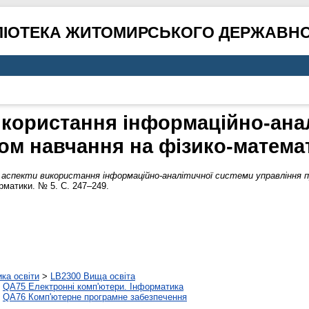
ЛІОТЕКА ЖИТОМИРСЬКОГО ДЕРЖАВНО
икористання інформаційно-ана
ом навчання на фізико-матема
і аспекти використання інформаційно-аналітичної системи управління
рматики. № 5. С. 247–249.
ика освіти
>
LB2300 Вища освіта
>
QA75 Електронні комп'ютери. Інформатика
>
QA76 Комп'ютерне програмне забезпечення