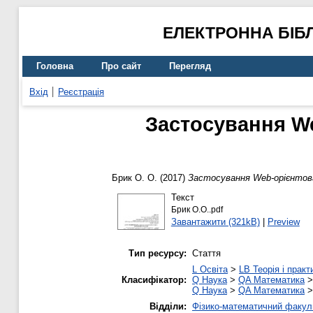
ЕЛЕКТРОННА БІБ
Головна
Про сайт
Перегляд
Вхід
Реєстрація
Застосування We
Брик О. О.
(2017)
Застосування Web-орієнтова
Текст
Брик О.О..pdf
Завантажити (321kB)
|
Preview
Тип ресурсу:
Стаття
L Освіта
>
LB Теорія і практ
Класифікатор:
Q Наука
>
QA Математика
Q Наука
>
QA Математика
Відділи:
Фізико-математичний факул