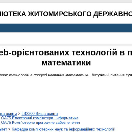
ЛІОТЕКА ЖИТОМИРСЬКОГО ДЕРЖАВНО
b-орієнтованих технологій в 
математики
них технологій в процесі навчання математики.
Актуальні питання суч
ика освіти
>
LB2300 Вища освіта
>
QA75 Електронні комп'ютери. Інформатика
>
QA76 Комп'ютерне програмне забезпечення
ьтет
>
Кафедра комп’ютерних наук та інформаційних технологій