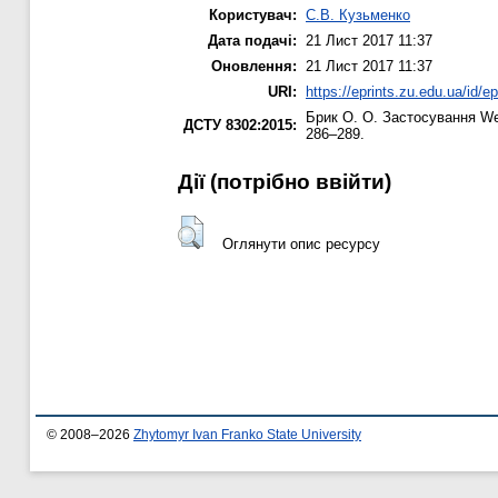
Користувач:
С.В. Кузьменко
Дата подачі:
21 Лист 2017 11:37
Оновлення:
21 Лист 2017 11:37
URI:
https://eprints.zu.edu.ua/id/e
Брик О. О.
Застосування Web
ДСТУ 8302:2015:
286–289.
Дії ​​(потрібно ввійти)
Оглянути опис ресурсу
© 2008–2026
Zhytomyr Ivan Franko State University