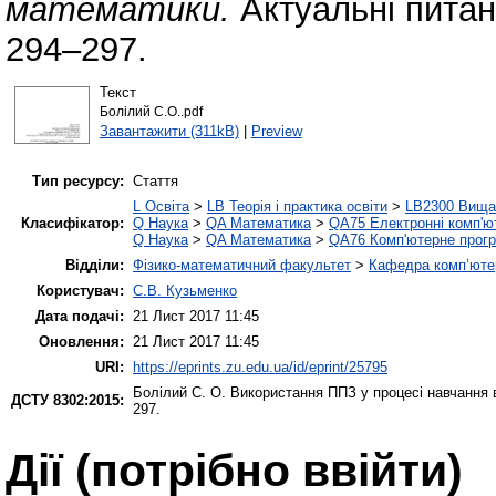
математики.
Актуальні питан
294–297.
Текст
Болілий С.О..pdf
Завантажити (311kB)
|
Preview
Тип ресурсу:
Стаття
L Освіта
>
LB Теорія і практика освіти
>
LB2300 Вища 
Класифікатор:
Q Наука
>
QA Математика
>
QA75 Електронні комп'ю
Q Наука
>
QA Математика
>
QA76 Комп'ютерне прогр
Відділи:
Фізико-математичний факультет
>
Кафедра комп’ютер
Користувач:
С.В. Кузьменко
Дата подачі:
21 Лист 2017 11:45
Оновлення:
21 Лист 2017 11:45
URI:
https://eprints.zu.edu.ua/id/eprint/25795
Болілий С. О.
Використання ППЗ у процесі навчання
ДСТУ 8302:2015:
297.
Дії ​​(потрібно ввійти)