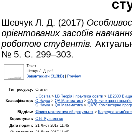
ст
Шевчук Л. Д.
(2017)
Особливос
орієнтованих засобів навчанн
роботою студентів.
Актуальн
№ 5. С. 299–303.
Текст
Шевчук Л. Д..pdf
Завантажити (313kB)
|
Preview
Тип ресурсу:
Стаття
L Освіта
>
LB Теорія і практика освіти
>
LB2300 Вища 
Класифікатор:
Q Наука
>
QA Математика
>
QA75 Електронні комп'ю
Q Наука
>
QA Математика
>
QA76 Комп'ютерне прогр
Відділи:
Фізико-математичний факультет
>
Кафедра комп’ютер
Користувач:
С.В. Кузьменко
Дата подачі:
21 Лист 2017 11:45