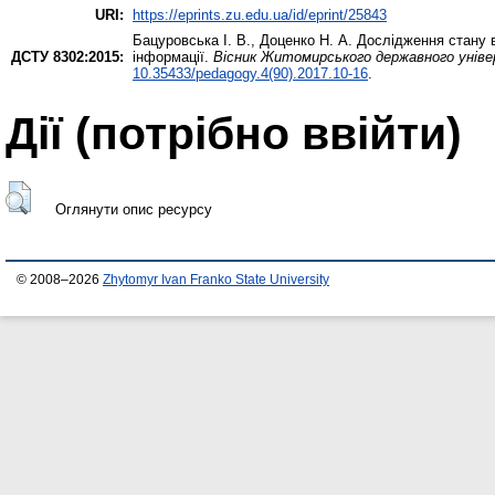
URI:
https://eprints.zu.edu.ua/id/eprint/25843
Бацуровська І. В.
,
Доценко Н. А.
Дослідження стану в
ДСТУ 8302:2015:
інформації.
Вісник Житомирського державного універ
10.35433/pedagogy.4(90).2017.10-16
.
Дії ​​(потрібно ввійти)
Оглянути опис ресурсу
© 2008–2026
Zhytomyr Ivan Franko State University