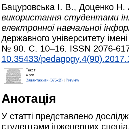
Бацуровська І. В.
,
Доценко Н. 
використання студентами ін
електронної навчальної інформ
державного університету імені 
№ 90. С. 10–16. ISSN 2076-617
10.35433/pedagogy.4(90).2017.
Текст
4.pdf
Завантажити (375kB)
|
Preview
Анотація
У статті представлено дослід
студентами інженерних спеціа