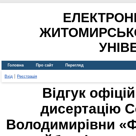
ЕЛЕКТРОН
ЖИТОМИРСЬК
УНІВ
Головна
Про сайт
Перегляд
Вхід
Реєстрація
Відгук офіці
дисертацію 
Володимирівни «Ф