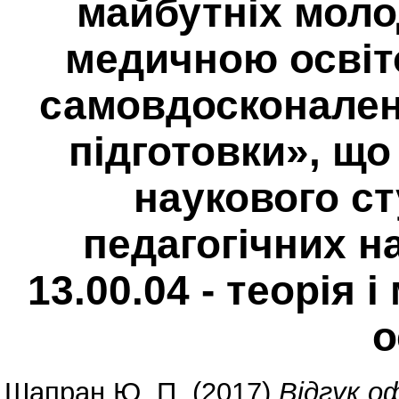
майбутніх моло
медичною освіт
самовдосконален
підготовки», що
наукового с
педагогічних на
13.00.04 - теорія 
о
Шапран Ю. П.
(2017)
Відгук о