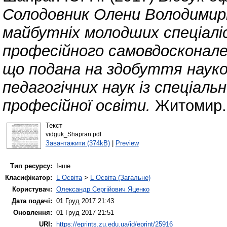
Солодовник Олени Володимир
майбутніх молодших спеціалі
професійного самовдосконален
що подана на здобуття наук
педагогічних наук із спеціаль
професійної освіти.
Житомир.
Текст
vidguk_Shapran.pdf
Завантажити (374kB)
|
Preview
Тип ресурсу:
Інше
Класифікатор:
L Освіта
>
L Освіта (Загальне)
Користувач:
Олександр Сергійович Яценко
Дата подачі:
01 Груд 2017 21:43
Оновлення:
01 Груд 2017 21:51
URI:
https://eprints.zu.edu.ua/id/eprint/25916