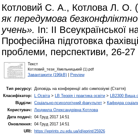
Котловий С. А.
,
Котлова Л. О.
(
як передумова безконфліктної
учень».
In: ІІ Всеукраїнської 
Професійна підготовка фахівц
проблеми, перспективи, 26-27
Текст
Котловий_тези_Хмельницький (1).pdf
Завантажити (196kB)
|
Preview
Тип ресурсу:
Доповідь на конференції або симпозіумі (Стаття)
Класифікатор:
L Освіта
>
LB Теорія і практика освіти
>
LB2300 Вища о
Відділи:
Соціально-психологічний факультет
>
Кафедра соціаль
Користувач:
Людмила Олександрівна Котлова
Дата подачі:
04 Груд 2017 14:51
Оновлення:
04 Груд 2017 14:51
URI:
https://eprints.zu.edu.ua/id/eprint/25926