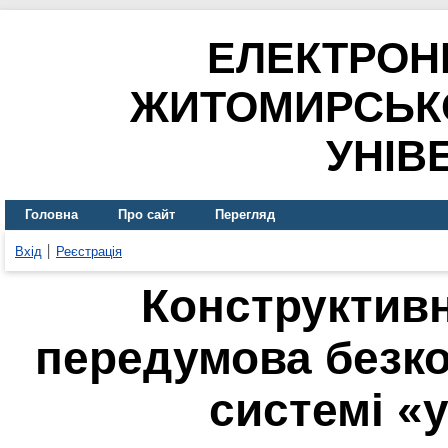
ЕЛЕКТРОН
ЖИТОМИРСЬК
УНІВ
Головна
Про сайт
Перегляд
Вхід
Реєстрація
Конструктивн
передумова безко
системі «