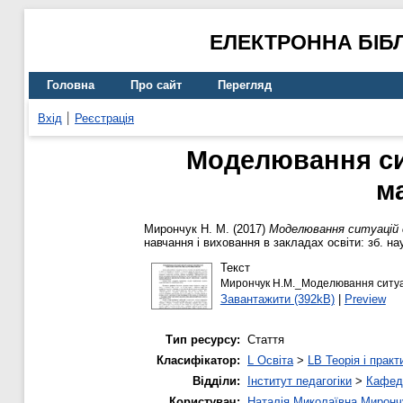
ЕЛЕКТРОННА БІБ
Головна
Про сайт
Перегляд
Вхід
Реєстрація
Моделювання сит
м
Мирончук Н. М.
(2017)
Моделювання ситуацій с
навчання і виховання в закладах освіти: зб. на
Текст
Мирончук Н.М._Моделювання ситуац
Завантажити (392kB)
|
Preview
Тип ресурсу:
Стаття
Класифікатор:
L Освіта
>
LB Теорія і практ
Відділи:
Інститут педагогіки
>
Кафедр
Користувач:
Наталія Миколаївна Миронч