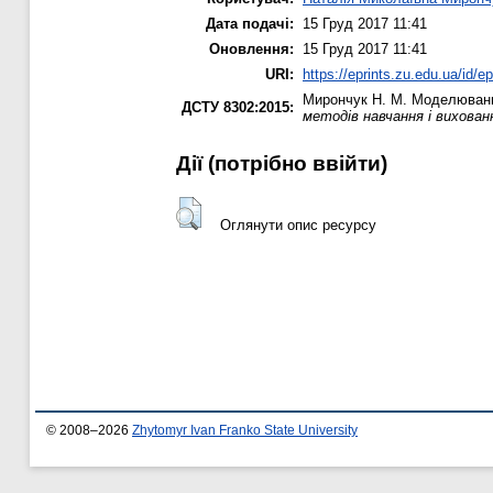
Дата подачі:
15 Груд 2017 11:41
Оновлення:
15 Груд 2017 11:41
URI:
https://eprints.zu.edu.ua/id/e
Мирончук Н. М.
Моделювання 
ДСТУ 8302:2015:
методів навчання і вихованн
Дії ​​(потрібно ввійти)
Оглянути опис ресурсу
© 2008–2026
Zhytomyr Ivan Franko State University