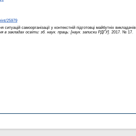
print/25979
ситуацій самоорганізації у контекстній підготовці майбутніх викладачі
я в закладах освіти: зб. наук. праць: [наук. записки РДГУ]
. 2017. № 17.