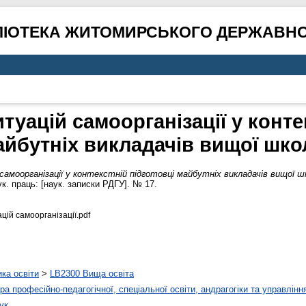
ЛІОТЕКА ЖИТОМИРСЬКОГО ДЕРЖАВНО
уацій самоорганізації у контек
айбутніх викладачів вищої шко
амоорганізації у контекстній підготовці майбутніх викладачів вищої ш
ук. праць: [наук. записки РДГУ]. № 17.
ій самоорганізації.pdf
ика освіти
>
LB2300 Вища освіта
а професійно-педагогічної, спеціальної освіти, андрагогіки та управлінн
ук