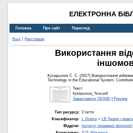
ЕЛЕКТРОННА БІБ
Головна
Про сайт
Перегляд
Вхід
Реєстрація
Використання від
іншомов
Кухарьонок С. С.
(2017)
Використання відеома
Technology in the Educational System: Contributio
Текст
Кухарьонок_Тези.pdf
Завантажити (257kB)
|
Preview
Тип ресурсу:
Стаття
Класифікатор:
L Освіта
>
LB Теорія і практ
Відділи:
Інститут іноземної філології
Користувач:
Л.П. Макарчук