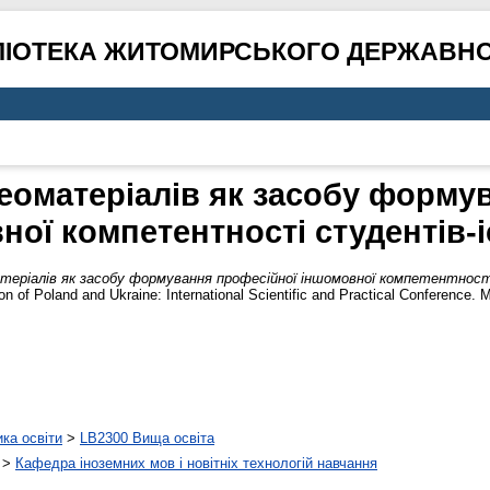
ЛІОТЕКА ЖИТОМИРСЬКОГО ДЕРЖАВНО
еоматеріалів як засобу форму
ної компетентності студентів-і
теріалів як засобу формування професійної іншомовної компетентност
n of Poland and Ukraine: International Scientific and Practical Conference. 
ика освіти
>
LB2300 Вища освіта
>
Кафедра іноземних мов і новітніх технологій навчання