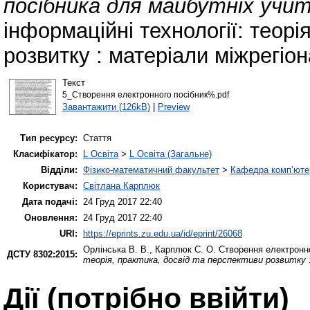
посібника для майбутніх учи
інформаційні технології: теорі
розвитку : матеріали міжрегіон
Текст
5_Створення електронного посібник%.pdf
Завантажити (126kB)
|
Preview
Тип ресурсу:
Стаття
Класифікатор:
L Освіта
>
L Освіта (Загальне)
Відділи:
Фізико-математичний факультет
>
Кафедра комп’ютер
Користувач:
Світлана Карплюк
Дата подачі:
24 Груд 2017 22:40
Оновлення:
24 Груд 2017 22:40
URI:
https://eprints.zu.edu.ua/id/eprint/26068
Орлінська В. В.
,
Карплюк С. О.
Створення електронно
ДСТУ 8302:2015:
теорія, практика, досвід та перспективи розвитку 
Дії ​​(потрібно ввійти)