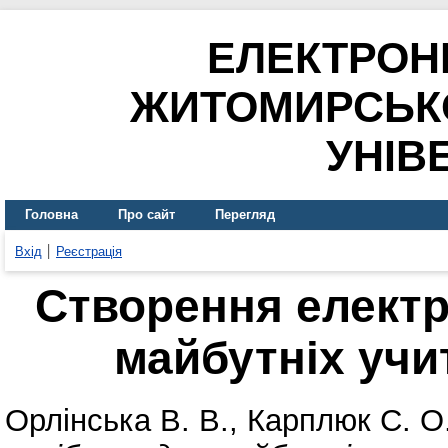
ЕЛЕКТРОН
ЖИТОМИРСЬК
УНІВ
Головна
Про сайт
Перегляд
Вхід
Реєстрація
Створення електр
майбутніх учи
Орлінська В. В.
,
Карплюк С. О