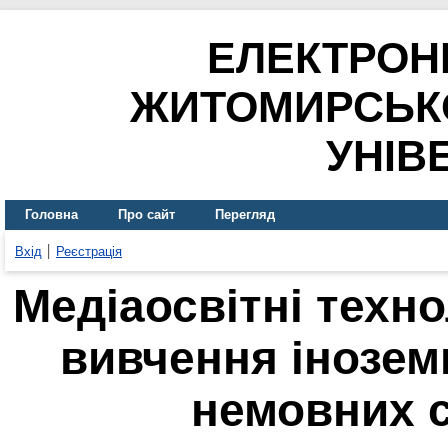
ЕЛЕКТРОН
ЖИТОМИРСЬК
УНІВ
Головна
Про сайт
Перегляд
Вхід
Реєстрація
Медіаосвітні технол
вивчення інозем
немовних 