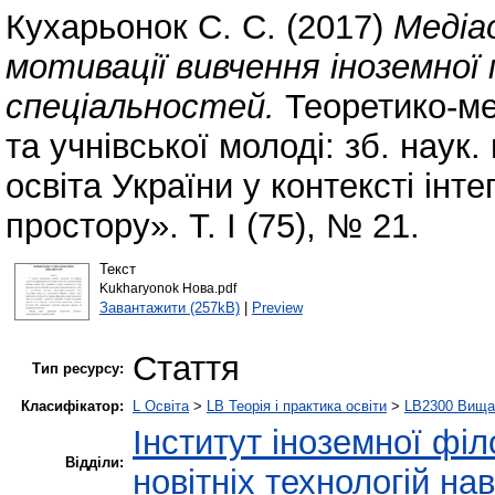
Кухарьонок С. С.
(2017)
Медіао
мотивації вивчення іноземно
спеціальностей.
Теоретико-ме
та учнівської молоді: зб. нау
освіта України у контексті інт
простору». Т. І (75), № 21.
Текст
Kukharyonok Нова.pdf
Завантажити (257kB)
|
Preview
Стаття
Тип ресурсу:
Класифікатор:
L Освіта
>
LB Теорія і практика освіти
>
LB2300 Вища 
Інститут іноземної філ
Відділи:
новітніх технологій на