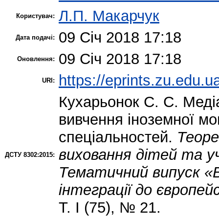
Л.П. Макарчук
Користувач:
09 Січ 2018 17:18
Дата подачі:
09 Січ 2018 17:18
Оновлення:
https://eprints.zu.edu.u
URI:
Кухарьонок С. С.
Медіа
вивчення іноземної м
спеціальностей.
Теоре
виховання дітей та учн
ДСТУ 8302:2015:
Тематичний випуск «В
інтеграції до європе
Т. І (75), № 21.