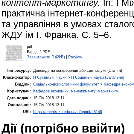
контент-маркетингу.
In: І М
практична інтернет-конференці
та управління в умовах сталог
ЖДУ ім І. Франка. С. 5–6.
pdf
Бардіс-2.PDF
Завантажити (142kB)
|
Preview
Тип ресурсу:
Доповідь на конференції або симпозіумі (Стаття)
Класифікатор:
H Суспільні Науки
>
H Соціальні науки (Загальне)
Відділи:
Соціально-психологічний факультет
>
Кафедра економі
Користувач:
Кафедра економіки, менеджменту, маркетингу
Дата подачі:
15 Січ 2018 13:11
Оновлення:
15 Січ 2018 13:11
URI:
https://eprints.zu.edu.ua/id/eprint/26148
Дії ​​(потрібно ввійти)