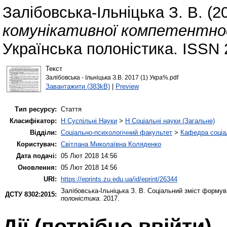
Залібовська-Ільніцька З. В.
(2
комунікативної компетентнос
Українська полоністика. ISSN 
Текст
Залібовська - Ільніцька З.В. 2017 (1) Укра%.pdf
Завантажити (383kB)
|
Preview
Тип ресурсу:
Стаття
Класифікатор:
H Суспільні Науки
>
H Соціальні науки (Загальне)
Відділи:
Соціально-психологічний факультет
>
Кафедра соціа
Користувач:
Світлана Миколаївна Коляденко
Дата подачі:
05 Лют 2018 14:56
Оновлення:
05 Лют 2018 14:56
URI:
https://eprints.zu.edu.ua/id/eprint/26344
Залібовська-Ільніцька З. В.
Соціальний зміст формува
ДСТУ 8302:2015:
полоністика
. 2017.
Дії ​​(потрібно ввійти)