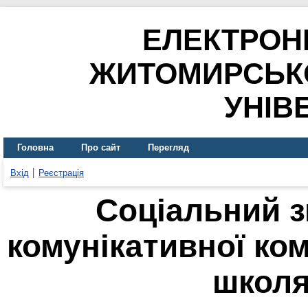
ЕЛЕКТРОН
ЖИТОМИРСЬК
УНІВ
Головна
Про сайт
Перегляд
Вхід
Реєстрація
Соціальний 
комунікативної ко
школяр