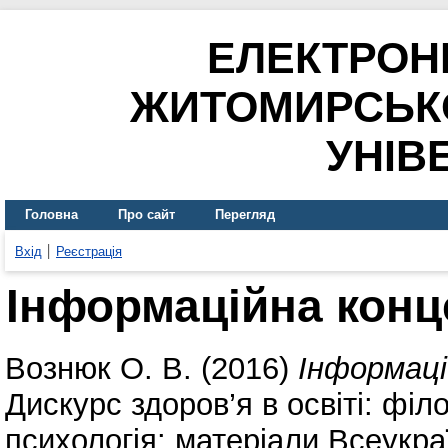
ЕЛЕКТРОН
ЖИТОМИРСЬК
УНІВ
Головна
Про сайт
Перегляд
Вхід
Реєстрація
Інформаційна конц
Вознюк О. В.
(2016)
Інформаці
Дискурс здоров’я в освіті: філ
психологія: матеріали Всеукра