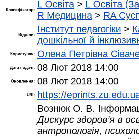
L Освіта
>
L Освіта (З
Класифікатор:
R Медицина
>
RA Сусп
Інститут педагогіки
>
К
Відділи:
дошкільної й інклюзивн
Олена Петрівна Сівач
Користувач:
08 Лют 2018 14:00
Дата подачі:
08 Лют 2018 14:00
Оновлення:
https://eprints.zu.edu.u
URI:
Вознюк О. В.
Інформац
Дискурс здоров’я в осв
антропологія, психоло