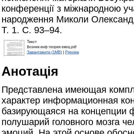
конференції з міжнародною уча
народження Миколи Олександр
Т. 1. С. 93–94.
Текст
Вознюк инф теория емоц.pdf
Завантажити (1MB)
|
Preview
Анотація
Представлена имеющая комп
характер информационная кон
базирующаяся на концепции 
полушарий головного мозга ч
эмоций. На этой основе обос