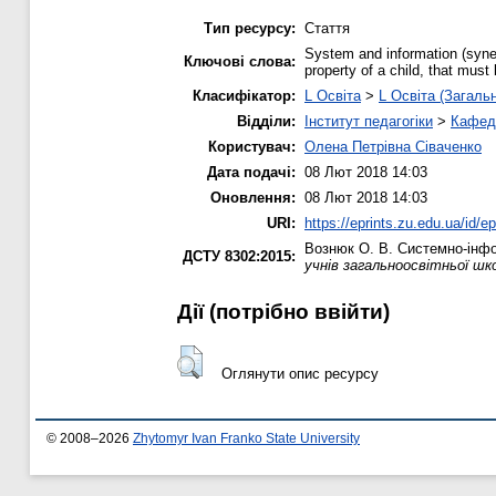
Тип ресурсу:
Стаття
System and information (syner
Ключові слова:
property of a child, that must 
Класифікатор:
L Освіта
>
L Освіта (Загаль
Відділи:
Інститут педагогіки
>
Кафедр
Користувач:
Олена Петрівна Сіваченко
Дата подачі:
08 Лют 2018 14:03
Оновлення:
08 Лют 2018 14:03
URI:
https://eprints.zu.edu.ua/id/e
Вознюк О. В.
Системно-інфор
ДСТУ 8302:2015:
учнів загальноосвітньої шк
Дії ​​(потрібно ввійти)
Оглянути опис ресурсу
© 2008–2026
Zhytomyr Ivan Franko State University