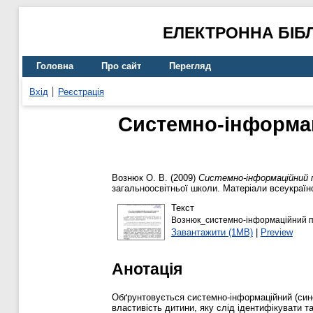
ЕЛЕКТРОННА БІБ
Головна
Про сайт
Перегляд
Вхід
Реєстрація
Системно-інформаці
Вознюк О. В.
(2009)
Системно-інформаційний пі
загальноосвітньої школи. Матеріали всеукраїнс
Текст
Вознюк_системно-інформаційний пі
Завантажити (1MB)
|
Preview
Анотація
Обґрунтовується системно-інформаційний (сине
властивість дитини, яку слід ідентифікувати та