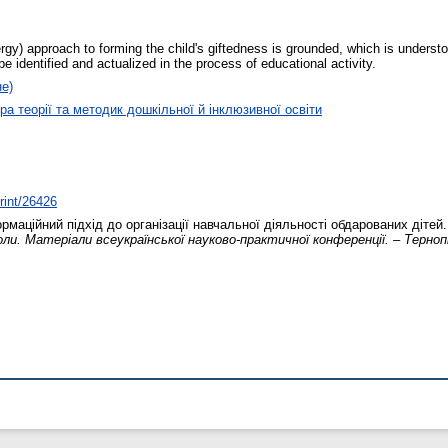
gy) approach to forming the child's giftedness is grounded, which is understo
be identified and actualized in the process of educational activity.
не)
а теорії та методик дошкільної й інклюзивної освіти
print/26426
маційний підхід до організації навчальної діяльності обдарованих дітей
оли. Матеріали всеукраїнської науково-практичної конференції. – Терноп