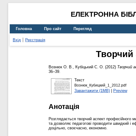
ЕЛЕКТРОННА БІБ
Головна
Про сайт
Перегляд
Вхід
Реєстрація
Творчий 
Вознюк О. В.
,
Кубіцький С. О.
(2012)
Творчий а
36–39.
Текст
Вознюк_Кубицкий_1_2012.pdf
Завантажити (1MB)
|
Preview
Анотація
Розглядається творчий аспект професійного м
та дозволяє педагогові проводити швидкий і еф
доцільно, своєчасно, економно.