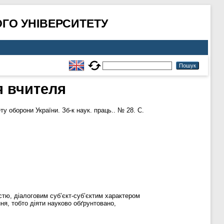
ГО УНІВЕРСИТЕТУ
я вчителя
у оборони України. Зб-к наук. праць.. № 28. С.
тю, діалоговим суб’єкт-суб’єктим характером
ня, тобто діяти науково обґрунтовано,