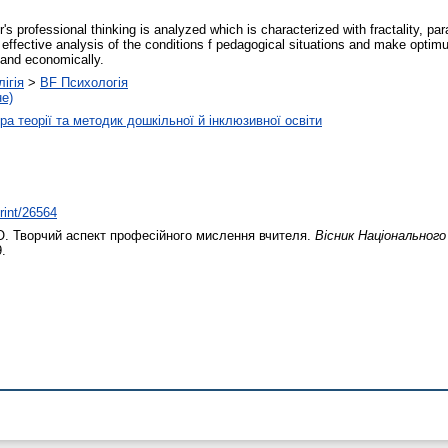
's professional thinking is analyzed which is characterized with fractality, par
effective analysis of the conditions f pedagogical situations and make optimum
 and economically.
ігія
>
BF Психологія
не)
а теорії та методик дошкільної й інклюзивної освіти
print/26564
О.
Творчий аспект професійного мислення вчителя.
Вісник Національного
.