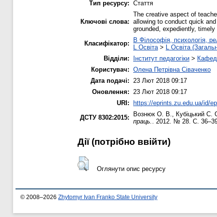
Тип ресурсу:
Стаття
The creative aspect of teacher
Ключові слова:
allowing to conduct quick and 
grounded, expediently, timely
B Філософія, психологія, рел
Класифікатор:
L Освіта
>
L Освіта (Загаль
Відділи:
Інститут педагогіки
>
Кафедр
Користувач:
Олена Петрівна Сіваченко
Дата подачі:
23 Лют 2018 09:17
Оновлення:
23 Лют 2018 09:17
URI:
https://eprints.zu.edu.ua/id/e
Вознюк О. В.
,
Кубіцький С. 
ДСТУ 8302:2015:
праць.
. 2012. № 28. С. 36–39
Дії ​​(потрібно ввійти)
Оглянути опис ресурсу
© 2008–2026
Zhytomyr Ivan Franko State University