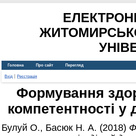
ЕЛЕКТРОН
ЖИТОМИРСЬК
УНІВ
Головна
Про сайт
Перегляд
Вхід
Реєстрація
Формування здо
компетентності у 
Булуй О.
,
Басюк Н. А.
(2018)
Ф