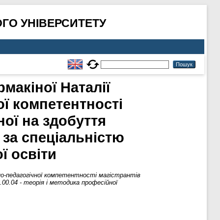
ГО УНІВЕРСИТЕТУ
макіної Наталії
ї компетентності
ної на здобуття
 за спеціальністю
ї освіти
йно-педагогічної компетентності магістрантів
00.04 - теорія і методика професійної