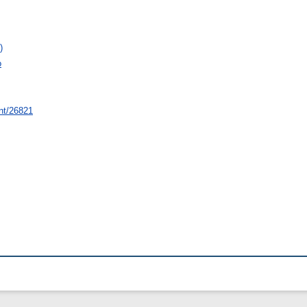
)
о
int/26821