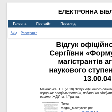
ЕЛЕКТРОННА БІБ
Головна
Про сайт
Перегляд
Вхід
Реєстрація
Відгук офіційн
Сергіївни «Форм
магістрантів а
наукового ступен
13.00.0
Мачинська Н. І.
(2018)
Відгук офіційного опон
аграрних спеціальностей», поданої на здобутт
освіти.
ЖДУ ім. І.Франка.
Текст
vidguk_Machynska.pdf