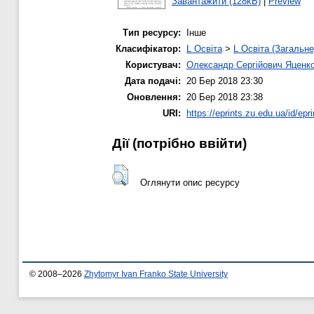
Завантажити (128kB)
|
Preview
Тип ресурсу:
Інше
Класифікатор:
L Освіта
>
L Освіта (Загальне
Користувач:
Олександр Сергійович Яценк
Дата подачі:
20 Бер 2018 23:30
Оновлення:
20 Бер 2018 23:38
URI:
https://eprints.zu.edu.ua/id/epr
Дії ​​(потрібно ввійти)
Оглянути опис ресурсу
© 2008–2026
Zhytomyr Ivan Franko State University