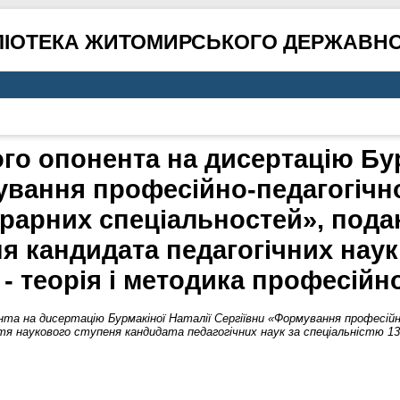
ЛІОТЕКА ЖИТОМИРСЬКОГО ДЕРЖАВНО
ого опонента на дисертацію Бур
ування професійно-педагогічно
грарних спеціальностей», пода
я кандидата педагогічних наук
4 - теорія і методика професійно
ента на дисертацію Бурмакіної Наталії Сергіївни «Формування професі
я наукового ступеня кандидата педагогічних наук за спеціальністю 13.