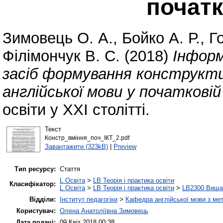
початк
Зимовець О. А.
,
Бойко А. Р.
,
Го
Філімончук В. С.
(2018)
Інформ
засіб формування конструкти
англійської мови у початковій
освіти у ХХІ столітті.
Текст
Констр_вміння_поч_ІКТ_2.pdf
Завантажити (323kB)
|
Preview
Тип ресурсу:
Стаття
L Освіта
>
LB Теорія і практика освіти
Класифікатор:
L Освіта
>
LB Теорія і практика освіти
>
LB2300 Вища 
Відділи:
Інститут педагогіки
>
Кафедра англійської мови з мет
Користувач:
Олена Анатоліївна Зимовець
Дата подачі:
09 Квіт 2018 00:38