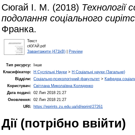
Сюгай І. М.
(2018)
Технології 
подолання соціального сирітс
Франка.
Текст
сЮГАЙ.pdf
Завантажити (471kB)
|
Preview
Тип ресурсу:
Інше
Класифікатор:
H Суспільні Науки
>
H Соціальні науки (Загальне)
Відділи:
Соціально-психологічний факультет
>
Кафедра соціаль
Користувач:
Світлана Миколаївна Коляденко
Дата подачі:
02 Лип 2018 21:27
Оновлення:
02 Лип 2018 21:27
URI:
https://eprints.zu.edu.ua/id/eprint/27261
Дії ​​(потрібно ввійти)