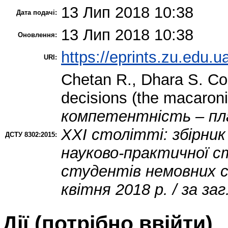
13 Лип 2018 10:38
Дата подачі:
13 Лип 2018 10:38
Оновлення:
https://eprints.zu.edu.u
URI:
Chetan R.
,
Dhara S.
Con
decisions (the macaroni
компетентність – пл
ХХІ столітті: збірник
ДСТУ 8302:2015:
науково-практичної с
студентів немовних 
квітня 2018 р. / за за
Дії ​​(потрібно ввійти)