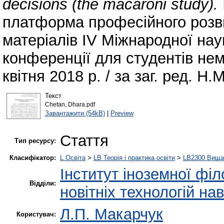
decisions (the macaroni study).
платформа професійного розвит
матеріалів ІV Міжнародної нау
конференції для студентів не
квітня 2018 р. / за заг. ред. Н.
Текст
Chetan, Dhara.pdf
Завантажити (54kB)
|
Preview
Стаття
Тип ресурсу:
Класифікатор:
L Освіта
>
LB Теорія і практика освіти
>
LB2300 Вища 
Інститут іноземної філ
Відділи:
новітніх технологій на
Л.П. Макарчук
Користувач: