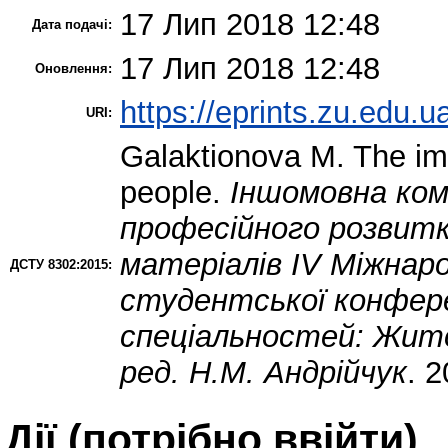
17 Лип 2018 12:48
Дата подачі:
17 Лип 2018 12:48
Оновлення:
https://eprints.zu.edu.u
URI:
Galaktionova M.
The ima
people.
Іншомовна ко
професійного розвитк
матеріалів ІV Міжнар
ДСТУ 8302:2015:
студентської конфере
спеціальностей: Житом
ред. Н.М. Андрійчук
. 2
Дії ​​(потрібно ввійти)