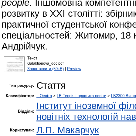
people.
Іншомовна компетентні
розвитку в ХХІ столітті: збірн
практичної студентської конфе
спеціальностей: Житомир, 18 кв
Андрійчук.
Текст
Galaktionova_doc.pdf
Завантажити (59kB)
|
Preview
Стаття
Тип ресурсу:
Класифікатор:
L Освіта
>
LB Теорія і практика освіти
>
LB2300 Вища 
Інститут іноземної філ
Відділи:
новітніх технологій на
Л.П. Макарчук
Користувач: