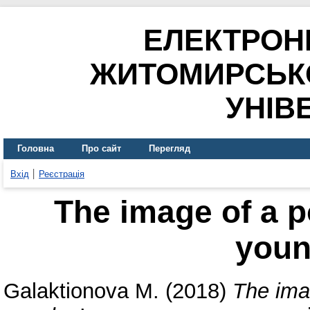
ЕЛЕКТРОН
ЖИТОМИРСЬК
УНІВ
Головна
Про сайт
Перегляд
Вхід
Реєстрація
The image of a po
youn
Galaktionova M.
(2018)
The imag