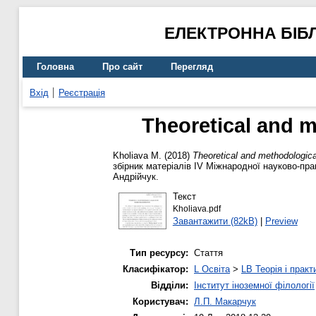
ЕЛЕКТРОННА БІБ
Головна
Про сайт
Перегляд
Вхід
Реєстрація
Theoretical and m
Kholiava M.
(2018)
Theoretical and methodologica
збірник матеріалів ІV Міжнародної науково-пра
Андрійчук.
Текст
Kholiava.pdf
Завантажити (82kB)
|
Preview
Тип ресурсу:
Стаття
Класифікатор:
L Освіта
>
LB Теорія і практ
Відділи:
Інститут іноземної філології
Користувач:
Л.П. Макарчук