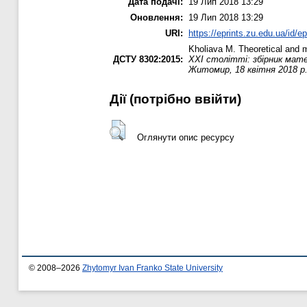
Дата подачі:
19 Лип 2018 13:29
Оновлення:
19 Лип 2018 13:29
URI:
https://eprints.zu.edu.ua/id/e
Kholiava M.
Theoretical and m
ДСТУ 8302:2015:
ХХІ столітті: збірник мате
Житомир, 18 квітня 2018 р. 
Дії ​​(потрібно ввійти)
Оглянути опис ресурсу
© 2008–2026
Zhytomyr Ivan Franko State University