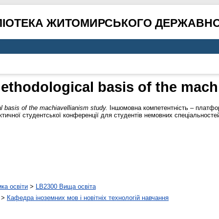
ЛІОТЕКА ЖИТОМИРСЬКОГО ДЕРЖАВНО
ethodological basis of the mach
l basis of the machiavellianism study.
Іншомовна компетентність – платфор
ктичної студентської конференції для студентів немовних спеціальностей: 
ика освіти
>
LB2300 Вища освіта
>
Кафедра іноземних мов і новітніх технологій навчання