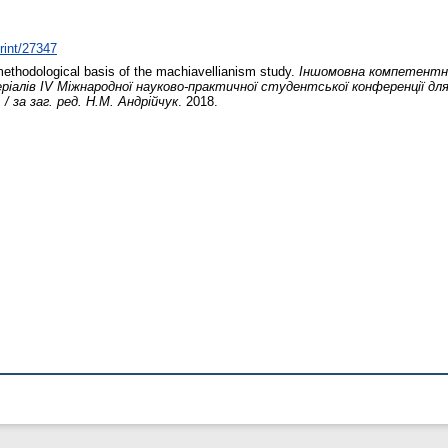
print/27347
ethodological basis of the machiavellianism study.
Іншомовна компетентні
ріалів ІV Міжнародної науково-практичної студентської конференції д
/ за заг. ред. Н.М. Андрійчук
. 2018.