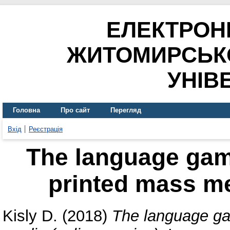
ЕЛЕКТРОН
ЖИТОМИРСЬК
УНІВ
Головна
Про сайт
Перегляд
Вхід
Реєстрація
The language gam
printed mass me
Kisly D.
(2018)
The language ga