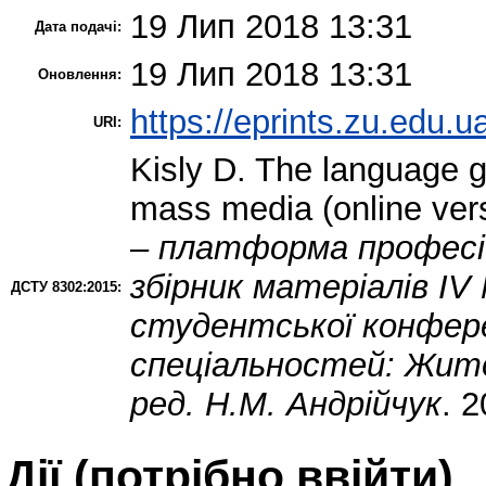
19 Лип 2018 13:31
Дата подачі:
19 Лип 2018 13:31
Оновлення:
https://eprints.zu.edu.u
URI:
Kisly D.
The language ga
mass media (online ver
– платформа професій
збірник матеріалів ІV
ДСТУ 8302:2015:
студентської конфере
спеціальностей: Житом
ред. Н.М. Андрійчук
. 2
Дії ​​(потрібно ввійти)