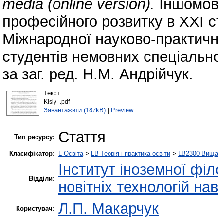
media (online version).
Іншомов
професійного розвитку в ХХІ ст
Міжнародної науково-практичн
студентів немовних спеціально
за заг. ред. Н.М. Андрійчук.
Текст
Kisly_.pdf
Завантажити (187kB)
|
Preview
Стаття
Тип ресурсу:
Класифікатор:
L Освіта
>
LB Теорія і практика освіти
>
LB2300 Вища 
Інститут іноземної філ
Відділи:
новітніх технологій на
Л.П. Макарчук
Користувач: