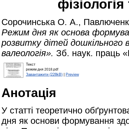
фізіологія
Сорочинська О. А.
,
Павлюченк
Режим дня як основа формува
розвитку дітей дошкільного ві
валеологія».
Зб. наук. праць «П
Текст
режим дня 2018.pdf
Завантажити (228kB)
|
Preview
Анотація
У статті теоретично обґрунто
дня як основи формування здо