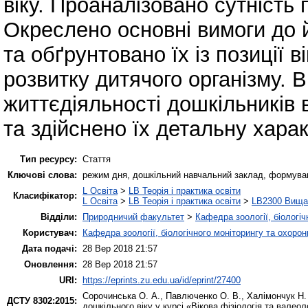
віку. Проаналізовано сутність
Окреслено основні вимоги до й
та обґрунтовано їх із позиції 
розвитку дитячого організму. В
життєдіяльності дошкільників
та здійснено їх детальну хара
Тип ресурсу:
Стаття
Ключові слова:
режим дня, дошкільний навчальний заклад, формуванн
L Освіта
>
LB Теорія і практика освіти
Класифікатор:
L Освіта
>
LB Теорія і практика освіти
>
LB2300 Вища 
Відділи:
Природничий факультет
>
Кафедра зоології, біологі
Користувач:
Кафедра зоології, біологічного моніторингу та охоро
Дата подачі:
28 Вер 2018 21:57
Оновлення:
28 Вер 2018 21:57
URI:
https://eprints.zu.edu.ua/id/eprint/27400
Сорочинська О. А.
,
Павлюченко О. В.
,
Халімончук Н.
ДСТУ 8302:2015:
дошкільного віку у курсі «Вікова фізіологія та валеол