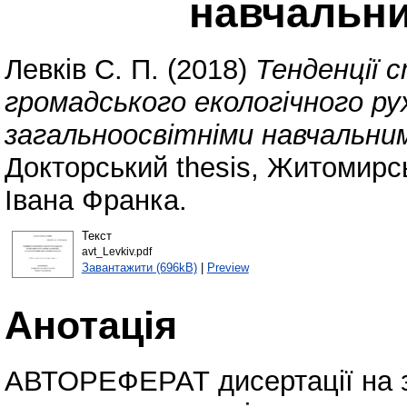
навчальн
Левків С. П.
(2018)
Тенденції 
громадського екологічного рух
загальноосвітніми навчальни
Докторський thesis, Житомирс
Івана Франка.
Текст
avt_Levkiv.pdf
Завантажити (696kB)
|
Preview
Анотація
АВТОРЕФЕРАТ дисертації на з